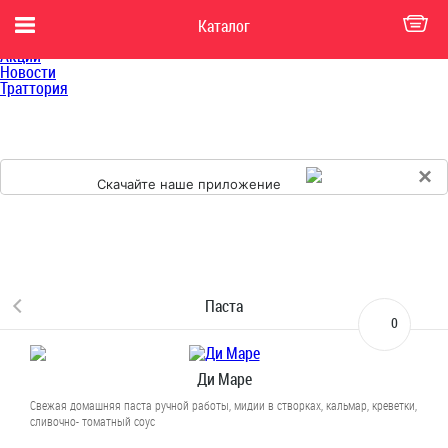
Главная
Каталог
Каталог
Доставка
Акции
Новости
Траттория
×
Скачайте наше приложение
Паста
0
Ди Маре
Свежая домашняя паста ручной работы, мидии в створках, кальмар, креветки,
сливочно- томатный соус