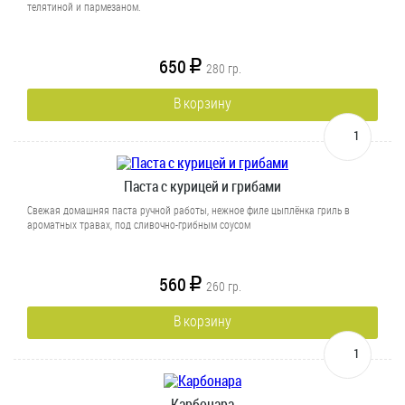
телятиной и пармезаном.
650
R
280
гр.
В корзину
1
Паста с курицей и грибами
Свежая домашняя паста ручной работы, нежное филе цыплёнка гриль в
ароматных травах, под сливочно-грибным соусом
560
R
260
гр.
В корзину
1
Карбонара