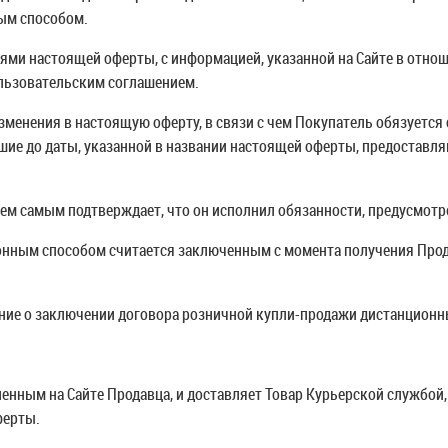
ым способом.
иями настоящей оферты, с информацией, указанной на Сайте в отно
льзовательским соглашением.
от 3 000<
Доступно при заказе от 2 000<
Доступно 
R
 изменения в настоящую оферту, в связи с чем Покупатель обязует
шие до даты, указанной в названии настоящей оферты, предоставляю
тем самым подтверждает, что он исполнил обязанности, предусмот
ионным способом считается заключенным с момента получения Про
кой
жение о заключении договора розничной купли-продажи дистанцион
ленным на Сайте Продавца, и доставляет Товар Курьерской службой
ферты.