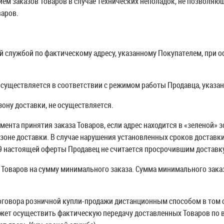
ием заказов Товаров в случае технических неполадок, не позволяющ
варов.
й службой по фактическому адресу, указанному Покупателем, при 
 осуществляется в соответствии с режимом работы Продавца, указан
зону доставки, не осуществляется.
омента принятия заказа Товаров, если адрес находится в «зеленой» 
» зоне доставки. В случае нарушения установленных сроков доставк
 9 настоящей оферты Продавец не считается просрочившим доставку
а Товаров на сумму минимального заказа. Сумма минимального зак
договора розничной купли-продажи дистанционным способом в том с
жет осуществить фактическую передачу доставленных Товаров по в