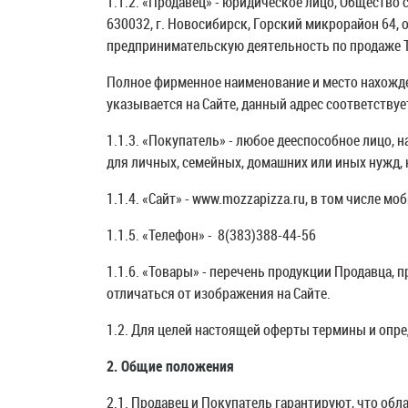
1.1.2. «Продавец» - юридическое лицо, Общество
630032, г. Новосибирск, Горский микрорайон 64,
предпринимательскую деятельность по продаже Т
Полное фирменное наименование и место нахожде
указывается на Сайте, данный адрес соответству
1.1.3. «Покупатель» - любое дееспособное лицо
для личных, семейных, домашних или иных нужд,
1.1.4. «Сайт» - www.
mozzapizza
.ru, в том числе м
1.1.5. «Телефон» - 8(383)388-44-56
Пепперони
1.1.6. «Товары» - перечень продукции Продавца, 
отличаться от изображения на Сайте.
Колбаски пепперони,
моцарелла, пармезан,
1.2. Для целей настоящей оферты термины и опре
базилик, томатный соус
2. Общие положения
2.1. Продавец и Покупатель гарантируют, что об