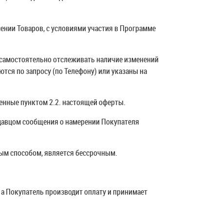
шении Товаров, с условиями участия в Программе
при заказе от 1 000<
R
ся самостоятельно отслеживать наличие изменений
тся по запросу (по Телефону) или указаны на
ренные пунктом 2.2. настоящей оферты.
давцом сообщения о намерении Покупателя
ным способом, является бессрочным.
, а Покупатель производит оплату и принимает