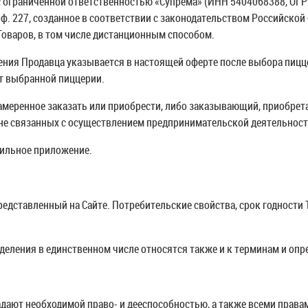
 с ограниченной ответственностью «Супрема» (ИНН 5404068388, ОГ
 оф. 227, созданное в соответствии с законодательством Российск
оваров, в том числе дистанционным способом.
ния Продавца указывается в настоящей оферте после выбора пицце
ет выбранной пиццерии.
, намеренное заказать или приобрести, либо заказывающий, приоб
 не связанных с осуществлением предпринимательской деятельност
обильное приложение.
Безалкогольный
глитвейн
Клубнич
представленный на Сайте. Потребительские свойства, срок годности 
250 мл.
Напиток запоминается
пикантным, слегка
Ароматное, 
деления в единственном числе относятся также и к терминам и оп
кисловатым вкусом и
насыщенны
приятным вишневым
душистых я
ароматом.
клубники.
ладают необходимой право- и дееспособностью, а также всеми прав