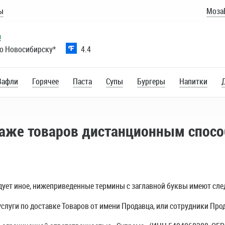
ы
Моза
!
по Новосибирску*
4.4
Вафли
Горячее
Паста
Супы
Бургеры
Напитки
аже товаров дистанционным спосо
следует иное, нижеприведенные термины с заглавной буквы имеют сл
услуги по доставке Товаров от имени Продавца, или сотрудники Про