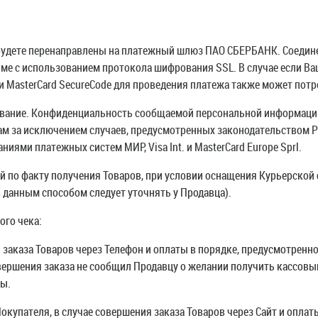
 будете перенаправлены на платежный шлюз ПАО СБЕРБАНК. Соедин
е с использованием протокола шифрования SSL. В случае если Ва
ли MasterCard SecureCode для проведения платежа также может пот
ование. Конфиденциальность сообщаемой персональной информаци
ам за исключением случаев, предусмотренных законодательством 
иями платежных систем МИР, Visa Int. и MasterCard Europe Sprl.
ой по факту получения Товаров, при условии оснащения Курьерск
 данным способом следует уточнять у Продавца).
ого чека:
 заказа Товаров через Телефон и оплаты в порядке, предусмотренн
ершения заказа не сообщил Продавцу о желании получить кассовый
ты.
Покупателя, в случае совершения заказа Товаров через Сайт и опла