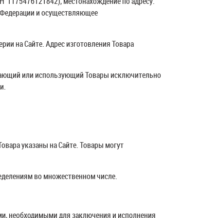
РН 1175476121842), местонахождение по адресу:
ой Федерации и осуществляющее
рии на Сайте. Адрес изготовления Товара
ретающий или использующий Товары исключительно
и.
ное мороженое
Товара указаны на Сайте. Товары могут
сладкое, с
ределениям во множественном числе.
м вкусом
год сочной
ами, необходимыми для заключения и исполнения