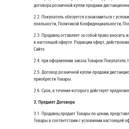
договора розничной купли-продажи дистанционн
2.2. Покупатель обязуется ознакомиться с услов
лояльности, Политикой Конфиденциальности, По
Доступно при заказе 
R
2.3. Продавец оставляет за собой право вносить
в настоящей оферте. Редакции оферт, действовав
Сайте.
Пончик с глазурью
2.4. при оформлении заказа Товаров Покупатель 
2.5. Договор розничной купли-продажи дистанц
Сладкий, ароматный и
приобрести Товары.
пухленький пончик с яр
глазурью необычайно
вкусен.
2.6. Срок, в течение которого действует предло
3. Предмет Договора
3.1. Продавец продает Товары по ценам, представ
Товары в соответствии с условиями настоящей о