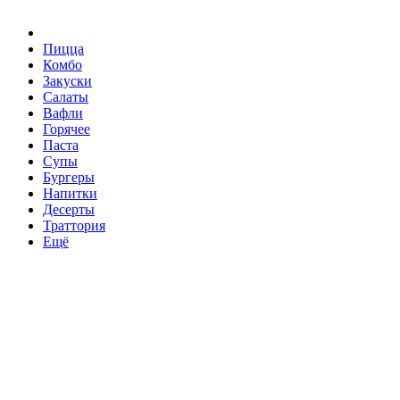
Пицца
Комбо
Закуски
Салаты
Вафли
Горячее
Паста
Супы
Бургеры
Напитки
Десерты
Траттория
Ещё