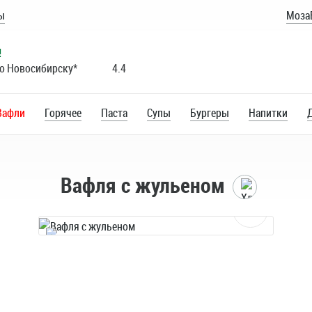
ы
Моза
!
по Новосибирску*
4.4
Вафли
Горячее
Паста
Супы
Бургеры
Напитки
Вафля с жульеном
Главная
0
Каталог
Вафли
Безалкогольный
глитвейн
Клубнич
250 мл.