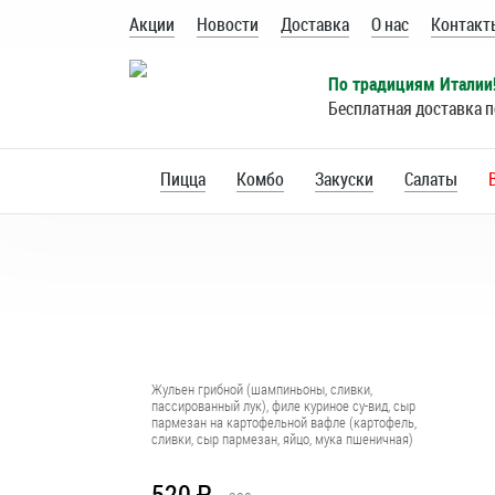
Акции
Новости
Доставка
О нас
Контакт
По традициям Италии
Бесплатная доставка 
Пицца
Комбо
Закуски
Салаты
Траттория
Жульен грибной (шампиньоны, сливки,
пассированный лук), филе куриное су-вид, сыр
пармезан на картофельной вафле (картофель,
сливки, сыр пармезан, яйцо, мука пшеничная)
Пепперони
520