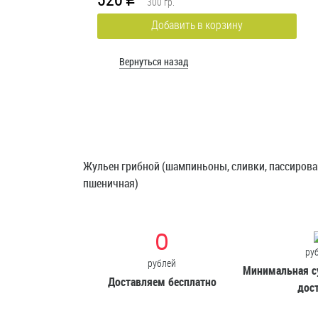
R
300
гр.
Колбаски пепперони,
Добавить в корзину
моцарелла, пармезан,
базилик, томатный соус
Вернуться назад
Доступно при заказе 
Жульен грибной (шампиньоны, сливки, пассирован
R
пшеничная)
Пончик с глазурью
ру
рублей
Минимальная с
Доставляем бесплатно
Сладкий, ароматный и
дос
пухленький пончик с яр
глазурью необычайно
вкусен.