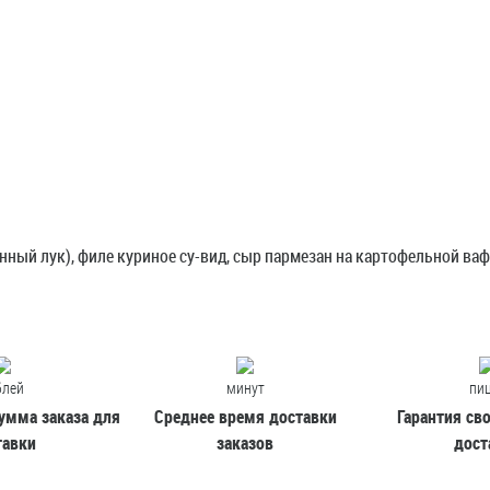
Напиток запоминается
пикантным, слегка
Ароматное, 
кисловатым вкусом и
насыщенны
приятным вишневым
душистых я
ароматом.
клубники.
от 3 000<
Доступно при заказе от 2 000<
Доступно 
ный лук), филе куриное су-вид, сыр пармезан на картофельной вафл
R
блей
минут
пи
умма заказа для
Среднее время доставки
Гарантия св
тавки
заказов
дост
кой