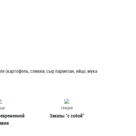
сладкое, с
м вкусом
год сочной
при заказе от 1 000<
е (картофель, сливки, сыр пармезан, яйцо, мука
R
цца
скидка
оевременной
Заказы "с собой"
авки