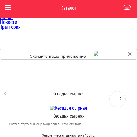
Главная
Каталог
Каталог
Доставка
Акции
Новости
Траттория
×
Скачайте наше приложение
Кесадья сырная
2
Кесадья сырная
Состав: тортилья, сыр моцарелла, соус сметана
Энергетическая ценность на 100 гр.